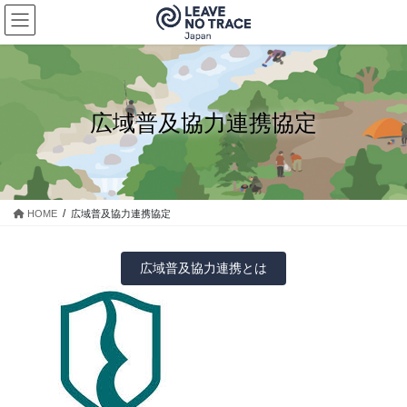
コ
ナ
ン
ビ
テ
ゲ
ン
ー
ツ
シ
に
ョ
広域普及協力連携協定
移
ン
動
に
移
動
HOME
広域普及協力連携協定
広域普及協力連携とは