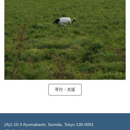
寄付・支援
(A)1-10-3 Azumabashi, Sumida, Tokyo 130-0001