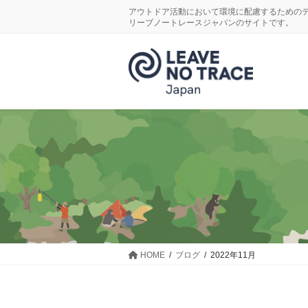
コ
ナ
アウトドア活動において環境に配慮するための
ン
ビ
リーブノートレースジャパンのサイトです。
テ
ゲ
ン
ー
ツ
シ
に
ョ
移
ン
動
に
移
動
HOME
ブログ
2022年11月