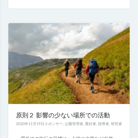
原則２ 影響の少ない場所での活動
2020年11月19日
スポンサー
,
公園管理者
,
愛好者
,
指導者
,
研究者