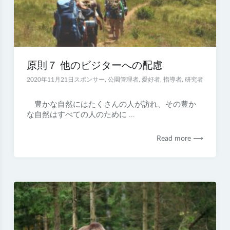
原則７ 他のビジターへの配慮
2020年11月21日
スポンサー
,
公園管理者
,
愛好者
,
指導者
,
研究者
豊かな自然にはたくさんの人が訪れ、その豊か
な自然はすべての人のために ...
Read more ⟶