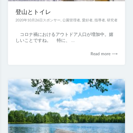
登山とトイレ
2020年10月26日
スポンサー
,
公園管理者
,
愛好者
,
指導者
,
研究者
コロナ禍におけるアウトドア人口が増加中。嬉
しいことですね。 特に、 ...
Read more ⟶