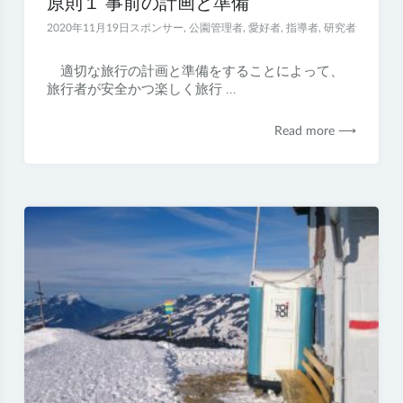
原則１ 事前の計画と準備
2020年11月19日
スポンサー
,
公園管理者
,
愛好者
,
指導者
,
研究者
適切な旅行の計画と準備をすることによって、
旅行者が安全かつ楽しく旅行 ...
Read more ⟶