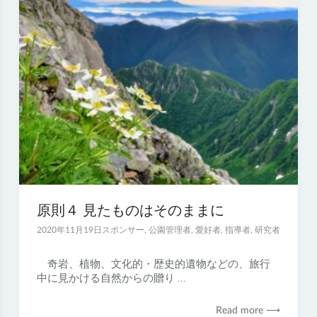
原則４ 見たものはそのままに
2020年11月19日
スポンサー
,
公園管理者
,
愛好者
,
指導者
,
研究者
奇岩、植物、文化的・歴史的遺物などの、旅行
中に見かける自然からの贈り ...
Read more ⟶