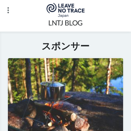
Skip
to
content
LNTJ BLOG
スポンサー