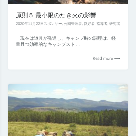
原則５ 最小限のたき火の影響
2020年11月22日
スポンサー
,
公園管理者
,
愛好者
,
指導者
,
研究者
現在は道具が発達し、キャンプ時の調理は、軽
量且つ効率的なキャンプスト ...
Read more ⟶