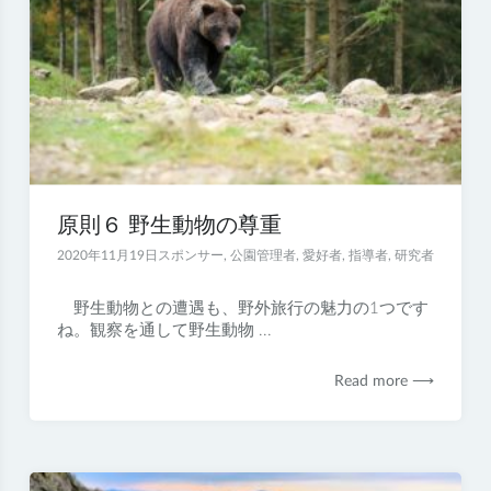
原則６ 野生動物の尊重
2020年11月19日
スポンサー
,
公園管理者
,
愛好者
,
指導者
,
研究者
野生動物との遭遇も、野外旅行の魅力の1つです
ね。観察を通して野生動物 ...
Read more ⟶